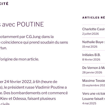
CITÉ
ARTICLES R
as avec POUTINE
Charlotte Casi
2 juillet 2026
notamment par C.G.Jung dans la
Nathalie Baye 
e coïncidence qui prend soudain du sens
15 mai 2026
tun.
Initiales B.B.
l’origine de mon article.
8 février 2026
De Vernon à M
28 janvier 2026
Maxime Tessier
ier 24 février 2022, à 6h (heure de
15 septembre 20
), le président russe Vladimir Poutine a
raine. Des bombardements ont commencé
Vers une victoir
 Kiev et Odessa, faisant plusieurs
Louane faisait 
4 mai 2025
civils.