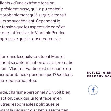
dients » d’une extrême tension
président russe, qu’il a pu contenir
 probablement qu’à surgir, le transit
urs se succédaient. Cependant le
tension que les aspects de carré et
ne que l’offensive de Vladimir Poutine
 agressive que les observateurs le
lion dans lesquels se situent Mars et
ement sa détermination et sa suprématie
ment, Vladimir Poutine est « le maître du
SUIVEZ, AIM
rialisme ambitieux pendant que l’Occident,
RÉSEAUX SO
’une réponse adaptée.
gardé, charisme personnel ? On voit bien
action, ceux qui lui font face, et en
 autres responsables politiques se
ant la décision du chef russe tout en