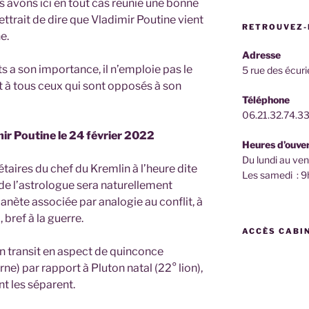
ous avons ici en tout cas réunie une bonne
ttrait de dire que Vladimir Poutine vient
RETROUVEZ-
e.
Adresse
s a son importance, il n’emploie pas le
5 rue des écur
 à tous ceux qui sont opposés à son
Téléphone
06.21.32.74.3
mir Poutine le 24 février 2022
Heures d’ouve
Du lundi au ve
nétaires du chef du Kremlin à l’heure dite
Les samedi :
xe de l’astrologue sera naturellement
lanète associée par analogie au conflit, à
, bref à la guerre.
ACCÈS CABI
n transit en aspect de quinconce
ne) par rapport à Pluton natal (22° lion),
t les séparent.