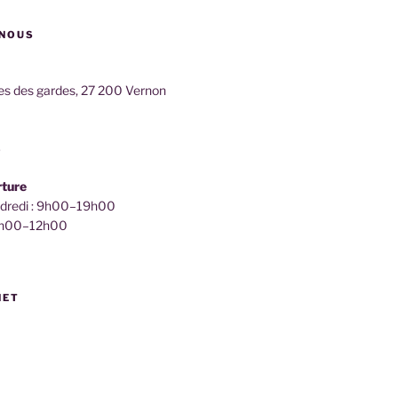
NOUS
ies des gardes, 27 200 Vernon
3
rture
ndredi : 9h00–19h00
 9h00–12h00
NET