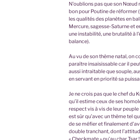
N’oublions pas que son Nœud no
bon pour Poutine de réformer (v
les qualités des planètes en ba
Mercure, sagesse-Saturne et 
une instabilité, une brutalité à 
balance).
Au vu de son thème natal, on 
paraître insaisissable car il peu
aussi intraitable que souple, 
en servant en priorité sa puissan
Je ne crois pas que le chef du K
qu’il estime ceux de ses homol
respect vis à vis de leur peuple 
est sûr qu’avec un thème tel que
de se méfier et finalement d’avo
double tranchant, dont l’attit
« Checkmate » qu’au char Tsar !