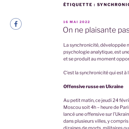
ÉTIQUETTE :
SYNCHRONI
PUBLIÉ
16 MAI 2022
LE
On ne plaisante p
La synchronicité, développée 
psychologie analytique, est un
et se produit au moment oppor
C’est la synchronicité qui est à 
Offensive russe en Ukraine
Au petit matin, ce jeudi 24 févr
Moscou soit 4h – heure de Paris
lancé une offensive sur l’Uk
dans plusieurs villes, y compris
dizaines de morts, militaires ou 