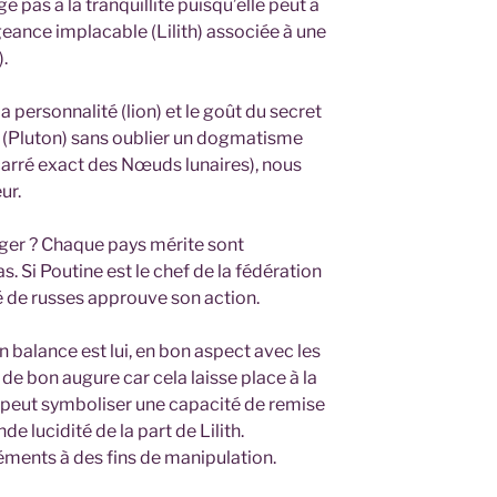
e pas à la tranquillité puisqu’elle peut à
igeance implacable (Lilith) associée à une
).
 la personnalité (lion) et le goût du secret
 (Pluton) sans oublier un dogmatisme
carré exact des Nœuds lunaires), nous
ur.
er ? Chaque pays mérite sont
 Si Poutine est le chef de la fédération
é de russes approuve son action.
n balance est lui, en bon aspect avec les
 de bon augure car cela laisse place à la
 peut symboliser une capacité de remise
e lucidité de la part de Lilith.
léments à des fins de manipulation.