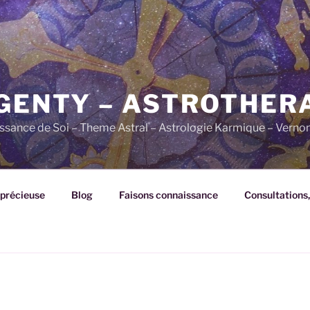
 GENTY – ASTROTHER
aissance de Soi – Theme Astral – Astrologie Karmique – Verno
 précieuse
Blog
Faisons connaissance
Consultations