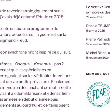
Le Vertex : Cen
on de revenir astrologiquement sur le
symbole du des
 j’avais déjà entamé l’étude en 2018.
27 mars 2025
Donald TRUMP, 
présente un texte au programme de
5 janvier 2025
ations actuelles sur la guerre et sur la
Pierre Palmad
 Sigmund Freud.
5 décembre 2024
açon synchrone m’ont inspiré ce qui suit.
Michel Blanc, 
5 novembre 2024
rêmes… Osera-t-il, n’osera-t-il pas ?
enant que les spécialistes en
MEMBRE ACTI
terrogeaient sur les véritables intentions
nt de sa « petite prévision ». Finalement,
e monde en déclenchant ce matin, cette
isant à « démilitariser » et « dénazifier »
ces armées en début d’année puis
ements aujourd’hui et, certains osent